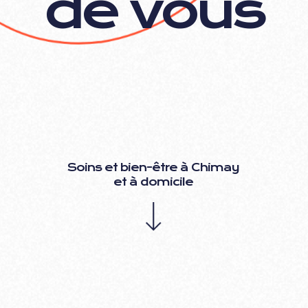
d
e
v
o
u
s
S
o
i
n
s
e
t
b
i
e
n
-
ê
t
r
e
à
C
h
i
m
a
y
e
t
à
d
o
m
i
c
i
l
e