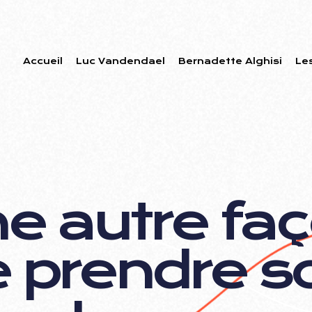
Accueil
Luc Vandendael
Bernadette Alghisi
Le
n
e
a
u
t
r
e
f
a
ç
e
p
r
e
n
d
r
e
s