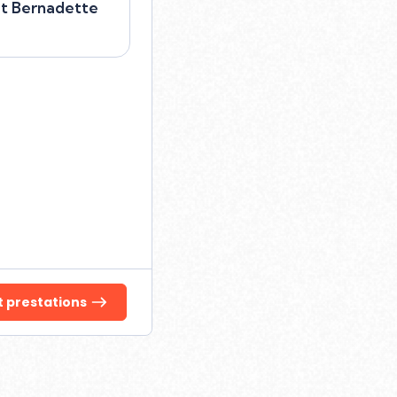
et Bernadette
 Bernadette
 97 01
Select
t prestations