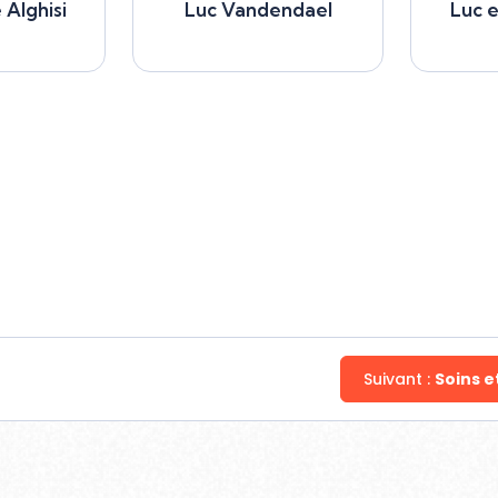
Alghisi
Luc Vandendael
Luc 
ghisi
Luc Vandendael
Luc et
477 50 97 01
477 50
t
Select
Suivant :
Soins e