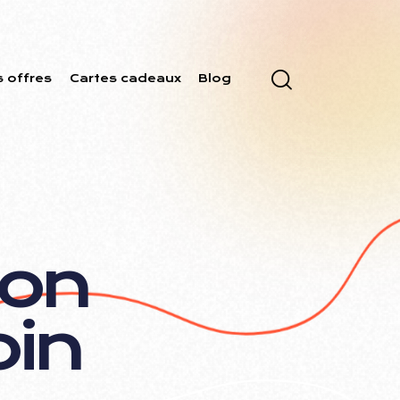
s offres
Cartes cadeaux
Blog
o
n
o
i
n