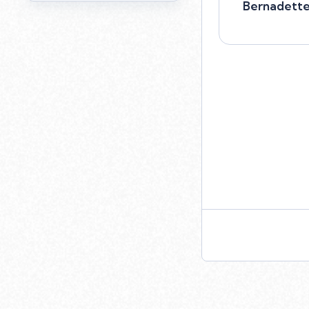
Bernadette 
Bernadette Al
477 79 17 51
Selec